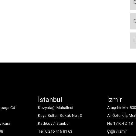
D
D
L
İstanbul
İzmir
tpaşa Cd.
Kozyatağı Mahallesi
Ataşehir Mh. 800
Kaya Sultan Sokak No : 3
Ali Öztürk İş Mer
Ankara
Kadıköy / İstanbul
No:17 K:4 D:18
98
Tel: 0 216 416 81 63
Çiğli / İzmir