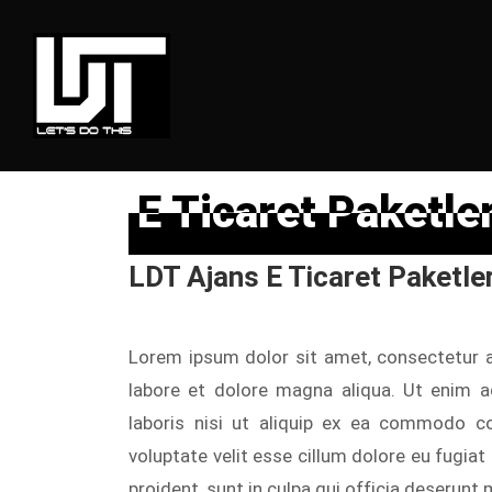
E Ticaret Paketler
E Ticaret Paketler
LDT Ajans E Ticaret Paketler
Lorem ipsum dolor sit amet, consectetur a
labore et dolore magna aliqua. Ut enim a
laboris nisi ut aliquip ex ea commodo co
voluptate velit esse cillum dolore eu fugiat
proident, sunt in culpa qui officia deserunt 