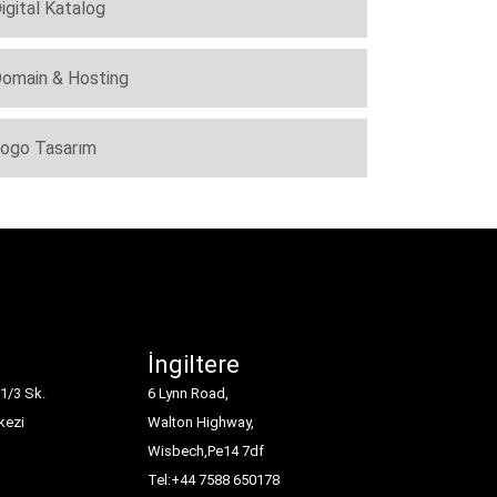
igital Katalog
omain & Hosting
ogo Tasarım
İngiltere
1/3 Sk.
6 Lynn Road,
kezi
Walton Highway,
Wisbech,Pe14 7df
Tel:+44 7588 650178