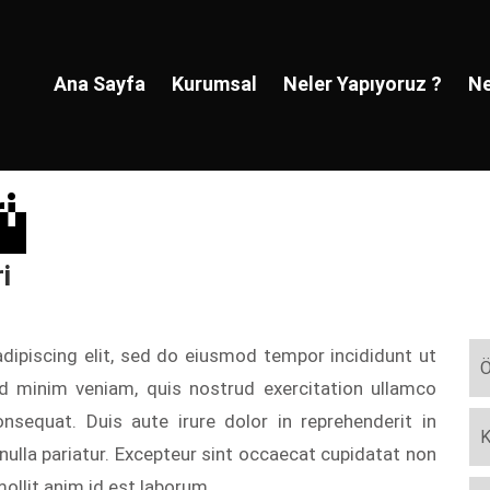
Ana Sayfa
Kurumsal
Neler Yapıyoruz ?
Ne
i
i
i
dipiscing elit, sed do eiusmod tempor incididunt ut
Ö
d minim veniam, quis nostrud exercitation ullamco
nsequat. Duis aute irure dolor in reprehenderit in
K
 nulla pariatur. Excepteur sint occaecat cupidatat non
mollit anim id est laborum.