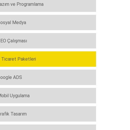
azım ve Programlama
osyal Medya
EO Çalışması
 Ticaret Paketleri
oogle ADS
obil Uygulama
rafik Tasarım