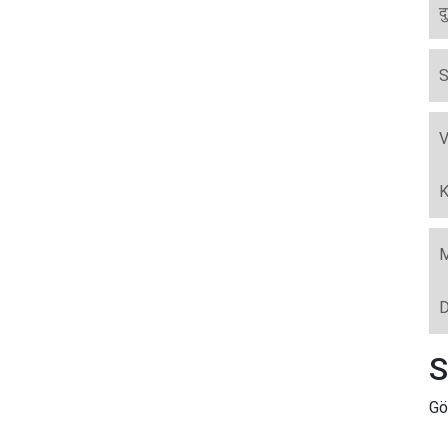
द
S
V
K
M
D
S
Gö