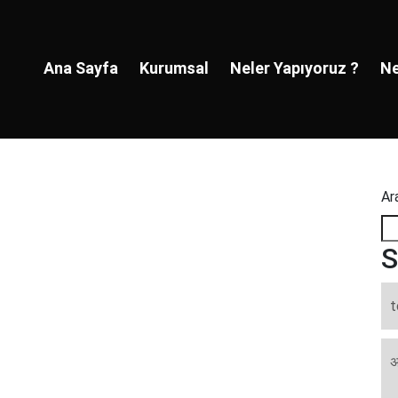
Ana Sayfa
Kurumsal
Neler Yapıyoruz ?
Ne
Ar
S
t
अ