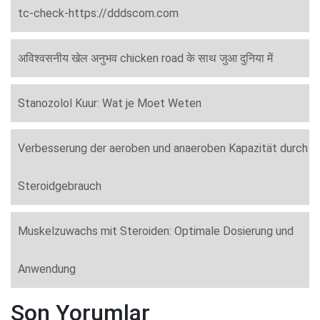
tc-check-https://dddscom.com
अविश्वसनीय खेल अनुभव chicken road के साथ जुआ दुनिया में
Stanozolol Kuur: Wat je Moet Weten
Verbesserung der aeroben und anaeroben Kapazität durch
Steroidgebrauch
Muskelzuwachs mit Steroiden: Optimale Dosierung und
Anwendung
Son Yorumlar