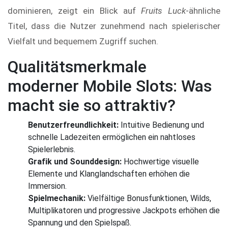
dominieren, zeigt ein Blick auf
Fruits Luck
-ähnliche
Titel, dass die Nutzer zunehmend nach spielerischer
Vielfalt und bequemem Zugriff suchen.
Qualitätsmerkmale
moderner Mobile Slots: Was
macht sie so attraktiv?
Benutzerfreundlichkeit:
Intuitive Bedienung und
schnelle Ladezeiten ermöglichen ein nahtloses
Spielerlebnis.
Grafik und Sounddesign:
Hochwertige visuelle
Elemente und Klanglandschaften erhöhen die
Immersion.
Spielmechanik:
Vielfältige Bonusfunktionen, Wilds,
Multiplikatoren und progressive Jackpots erhöhen die
Spannung und den Spielspaß.