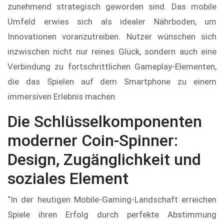
zunehmend strategisch geworden sind. Das mobile
Umfeld erwies sich als idealer Nährboden, um
Innovationen voranzutreiben. Nutzer wünschen sich
inzwischen nicht nur reines Glück, sondern auch eine
Verbindung zu fortschrittlichen Gameplay-Elementen,
die das Spielen auf dem Smartphone zu einem
immersiven Erlebnis machen.
Die Schlüsselkomponenten
moderner Coin-Spinner:
Design, Zugänglichkeit und
soziales Element
“In der heutigen Mobile-Gaming-Landschaft erreichen
Spiele ihren Erfolg durch perfekte Abstimmung