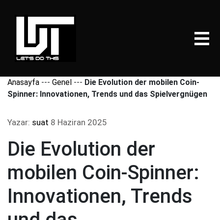
Anasayfa
---
Genel
---
Die Evolution der mobilen Coin-
Spinner: Innovationen, Trends und das Spielvergnügen
Yazar:
suat
8 Haziran 2025
Die Evolution der
mobilen Coin-Spinner:
Innovationen, Trends
und das