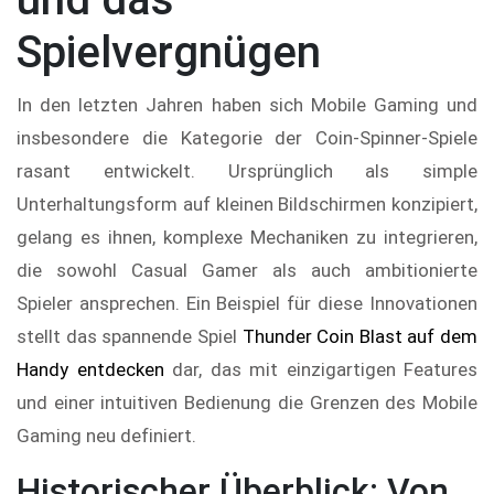
Spielvergnügen
In den letzten Jahren haben sich Mobile Gaming und
insbesondere die Kategorie der
Coin-Spinner-Spiele
rasant entwickelt. Ursprünglich als simple
Unterhaltungsform auf kleinen Bildschirmen konzipiert,
gelang es ihnen, komplexe Mechaniken zu integrieren,
die sowohl Casual Gamer als auch ambitionierte
Spieler ansprechen. Ein Beispiel für diese Innovationen
stellt das spannende Spiel
Thunder Coin Blast auf dem
Handy entdecken
dar, das mit einzigartigen Features
und einer intuitiven Bedienung die Grenzen des Mobile
Gaming neu definiert.
Historischer Überblick: Von