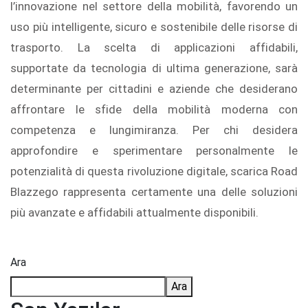
l’innovazione nel settore della mobilità, favorendo un
uso più intelligente, sicuro e sostenibile delle risorse di
trasporto. La scelta di applicazioni affidabili,
supportate da tecnologia di ultima generazione, sarà
determinante per cittadini e aziende che desiderano
affrontare le sfide della mobilità moderna con
competenza e lungimiranza. Per chi desidera
approfondire e sperimentare personalmente le
potenzialità di questa rivoluzione digitale, scarica Road
Blazzego rappresenta certamente una delle soluzioni
più avanzate e affidabili attualmente disponibili.
Ara
Ara