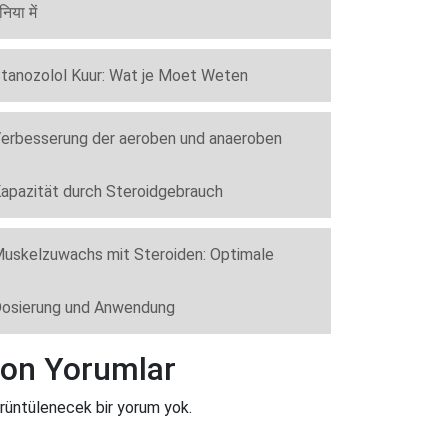
ुनिया में
tanozolol Kuur: Wat je Moet Weten
erbesserung der aeroben und anaeroben
apazität durch Steroidgebrauch
uskelzuwachs mit Steroiden: Optimale
osierung und Anwendung
on Yorumlar
rüntülenecek bir yorum yok.