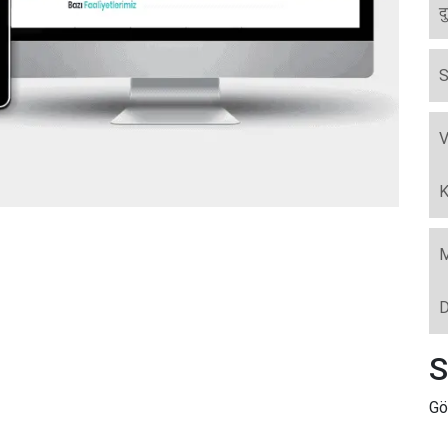
द
S
V
K
M
D
S
Gö