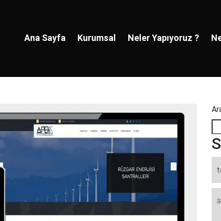
Ana Sayfa
Kurumsal
Neler Yapıyoruz ?
Ne
Ar
S
t
अ