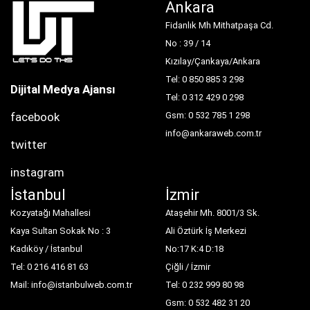
Ankara
Fidanlık Mh Mithatpaşa Cd.
No : 39 / 14
Kızılay/Çankaya/Ankara
Tel: 0 850 885 3 298
Dijital Medya Ajansı
Tel: 0 312 429 0 298
facebook
Gsm: 0 532 785 1 298
info@ankaraweb.com.tr
twitter
instagram
İstanbul
İzmir
Kozyatağı Mahallesi
Ataşehir Mh. 8001/3 Sk.
Kaya Sultan Sokak No : 3
Ali Öztürk İş Merkezi
Kadıköy / İstanbul
No:17 K:4 D:18
Tel: 0 216 416 81 63
Çiğli / İzmir
Mail: info@istanbulweb.com.tr
Tel: 0 232 999 80 98
Gsm: 0 532 482 31 20